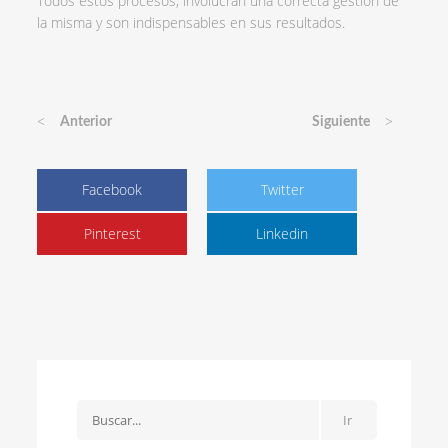
Todos estos procesos, involucran una correcta gestión de
la misma y son indispensables en sus resultados.
<
>
Anterior
Siguiente
Facebook
Twitter
Pinterest
Linkedin